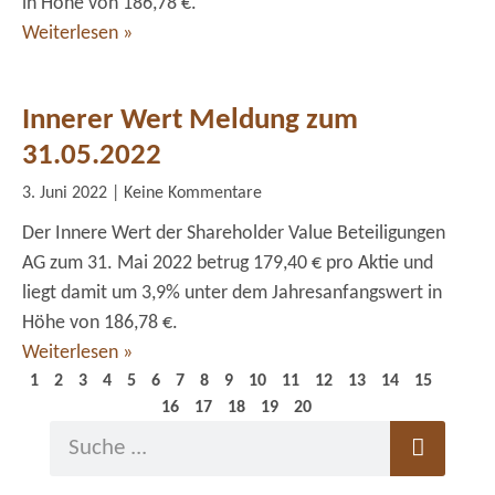
in Höhe von 186,78 €.
Weiterlesen »
Innerer Wert Meldung zum
31.05.2022
3. Juni 2022
Keine Kommentare
Der Innere Wert der Shareholder Value Beteiligungen
AG zum 31. Mai 2022 betrug 179,40 € pro Aktie und
liegt damit um 3,9% unter dem Jahresanfangswert in
Höhe von 186,78 €.
Weiterlesen »
1
2
3
4
5
6
7
8
9
10
11
12
13
14
15
16
17
18
19
20