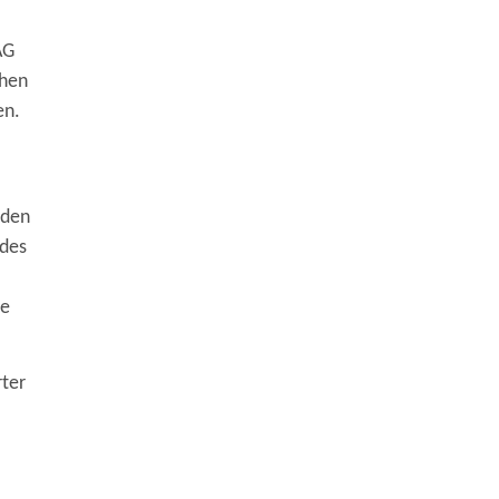
AG
ohen
en.
nden
 des
re
rter