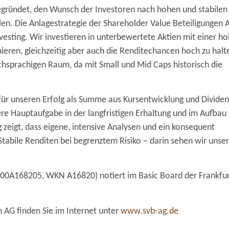
egründet, den Wunsch der Investoren nach hohen und stabilen
üllen. Die Anlagestrategie der Shareholder Value Beteiligungen 
nvesting. Wir investieren in unterbewertete Aktien mit einer h
mieren, gleichzeitig aber auch die Renditechancen hoch zu halt
hsprachigen Raum, da mit Small und Mid Caps historisch die
e für unseren Erfolg als Summe aus Kursentwicklung und Divide
re Hauptaufgabe in der langfristigen Erhaltung und im Aufbau
zeigt, dass eigene, intensive Analysen und ein konsequent
 Stabile Renditen bei begrenztem Risiko – darin sehen wir unse
E000A168205, WKN A16820) notiert im Basic Board der Frankfu
 AG finden Sie im Internet unter
www.svb-ag.de