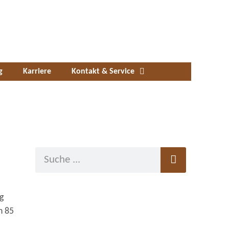
g
Karriere
Kontakt & Service
g
n 85