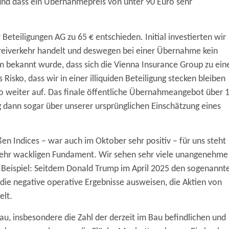
und dass ein Übernahmepreis von unter 90 Euro sehr
Beteiligungen AG zu 65 € entschieden. Initial investierten wir
m Freiverkehr handelt und deswegen bei einer Übernahme kein
 bekannt wurde, dass sich die Vienna Insurance Group zu ei
isko, dass wir in einer illiquiden Beteiligung stecken bleiben
ro weiter auf. Das finale öffentliche Übernahmeangebot über 
g dann sogar über unserer ursprünglichen Einschätzung eines
n Indices – war auch im Oktober sehr positiv – für uns steht
sehr wackligen Fundament. Wir sehen sehr viele unangenehme
s Beispiel: Seitdem Donald Trump im April 2025 den sogenannt
die negative operative Ergebnisse ausweisen, die Aktien von
elt.
bau, insbesondere die Zahl der derzeit im Bau befindlichen und