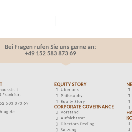
Bei Fragen rufen Sie uns gerne an:
+49 152 583 873 69
T
EQUITY STORY
N
hausstr. 1
Über uns
 Frankfurt
Philosophy
Equity Story
52 583 873 69
CORPORATE GOVERNANCE
b-ag.de
Vorstand
H
KO
Aufsichtsrat
Directors Dealing
Satzung