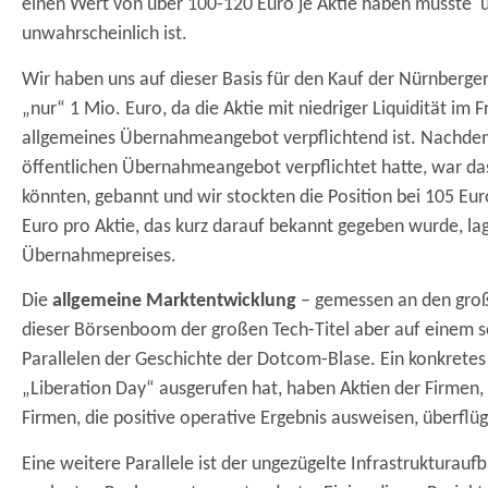
einen Wert von über 100-120 Euro je Aktie haben müsste 
unwahrscheinlich ist.
Wir haben uns auf dieser Basis für den Kauf der Nürnberger 
„nur“ 1 Mio. Euro, da die Aktie mit niedriger Liquidität i
allgemeines Übernahmeangebot verpflichtend ist. Nachdem
öffentlichen Übernahmeangebot verpflichtet hatte, war das R
könnten, gebannt und wir stockten die Position bei 105 Eu
Euro pro Aktie, das kurz darauf bekannt gegeben wurde, la
Übernahmepreises.
Die
allgemeine Marktentwicklung
– gemessen an den große
dieser Börsenboom der großen Tech-Titel aber auf einem 
Parallelen der Geschichte der Dotcom-Blase. Ein konkrete
„Liberation Day“ ausgerufen hat, haben Aktien der Firmen, 
Firmen, die positive operative Ergebnis ausweisen, überflüg
Eine weitere Parallele ist der ungezügelte Infrastrukturauf