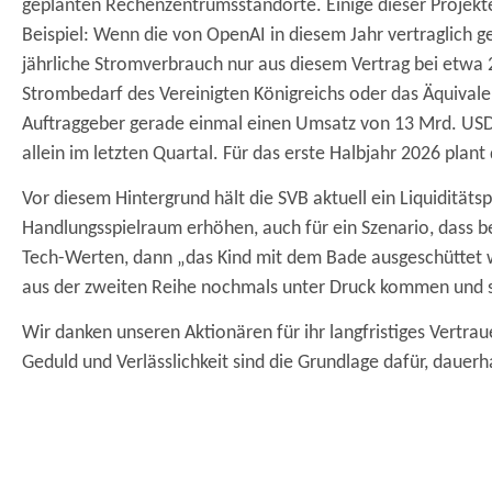
geplanten Rechenzentrumsstandorte. Einige dieser Projek
Beispiel: Wenn die von OpenAI in diesem Jahr vertraglich g
jährliche Stromverbrauch nur aus diesem Vertrag bei etwa 
Strombedarf des Vereinigten Königreichs oder das Äquivale
Auftraggeber gerade einmal einen Umsatz von 13 Mrd. USD 
allein im letzten Quartal. Für das erste Halbjahr 2026 pla
Vor diesem Hintergrund hält die SVB aktuell ein Liquidität
Handlungsspielraum erhöhen, auch für ein Szenario, dass b
Tech-Werten, dann „das Kind mit dem Bade ausgeschüttet 
aus der zweiten Reihe nochmals unter Druck kommen und si
Wir danken unseren Aktionären für ihr langfristiges Vertra
Geduld und Verlässlichkeit sind die Grundlage dafür, dauerh