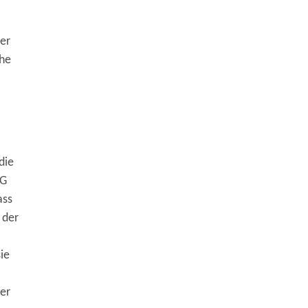
der
öhe
die
AG
ass
 der
ie
er