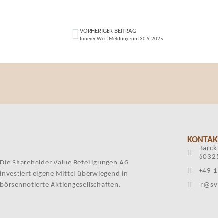
VORHERIGER BEITRAG
Innerer Wert Meldung zum 30.9.2025
KONTAK
Barck
60325
Die Shareholder Value Beteiligungen AG
+49 1
investiert eigene Mittel überwiegend in
börsennotierte Aktiengesellschaften.
ir@sv