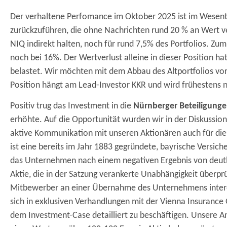
Der verhaltene Perfomance im Oktober 2025 ist im Wesentl
zurückzuführen, die ohne Nachrichten rund 20 % an Wert verl
NIQ indirekt halten, noch für rund 7,5% des Portfolios. Zu
noch bei 16%. Der Wertverlust alleine in dieser Position h
belastet. Wir möchten mit dem Abbau des Altportfolios vor
Position hängt am Lead-Investor KKR und wird frühestens n
Positiv trug das Investment in die
Nürnberger Beteiligung
erhöhte. Auf die Opportunität wurden wir in der Diskussio
aktive Kommunikation mit unseren Aktionären auch für die 
ist eine bereits im Jahr 1883 gegründete, bayrische Versi
das Unternehmen nach einem negativen Ergebnis von deutl
Aktie, die in der Satzung verankerte Unabhängigkeit überp
Mitbewerber an einer Übernahme des Unternehmens interes
sich in exklusiven Verhandlungen mit der Vienna Insurance
dem Investment-Case detailliert zu beschäftigen. Unsere 