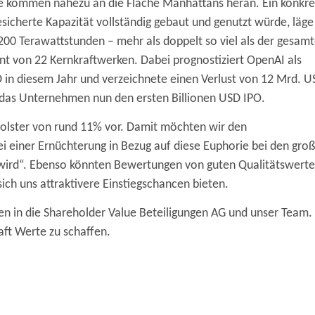
te kommen nahezu an die Fläche Manhattans heran. Ein konkre
esicherte Kapazität vollständig gebaut und genutzt würde, läge
200 Terawattstunden – mehr als doppelt so viel als der gesam
nt von 22 Kernkraftwerken. Dabei prognostiziert OpenAI als
in diesem Jahr und verzeichnete einen Verlust von 12 Mrd. U
nt das Unternehmen nun den ersten Billionen USD IPO.
spolster von rund 11% vor. Damit möchten wir den
ei einer Ernüchterung in Bezug auf diese Euphorie bei den gro
wird“. Ebenso könnten Bewertungen von guten Qualitätswert
ch uns attraktivere Einstiegschancen bieten.
uen in die Shareholder Value Beteiligungen AG und unser Team.
aft Werte zu schaffen.