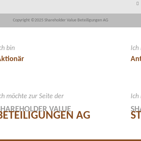
Copyright ©2025 Shareholder Value Beteiligungen AG
ch bin
Ich
ktionär
Ant
ch möchte zur Seite der
Ich
SHAREHOLDER VALUE
SH
BETEILIGUNGEN AG
S