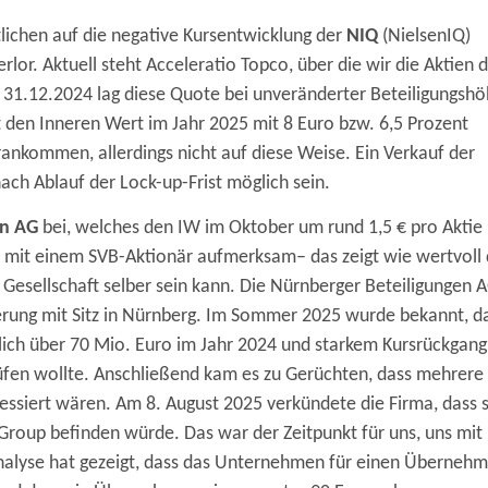
ichen auf die negative Kursentwicklung der
NIQ
(NielsenIQ)
or. Aktuell steht Acceleratio Topco, über die wir die Aktien 
m 31.12.2024 lag diese Quote bei unveränderter Beteiligungsh
at den Inneren Wert im Jahr 2025 mit 8 Euro bzw. 6,5 Prozent
ankommen, allerdings nicht auf diese Weise. Ein Verkauf der
ach Ablauf der Lock-up-Frist möglich sein.
en AG
bei, welches den IW im Oktober um rund 1,5 € pro Aktie
n mit einem SVB-Aktionär aufmerksam– das zeigt wie wertvoll 
Gesellschaft selber sein kann. Die Nürnberger Beteiligungen 
cherung mit Sitz in Nürnberg. Im Sommer 2025 wurde bekannt, d
ich über 70 Mio. Euro im Jahr 2024 und starkem Kursrückgang
rüfen wollte. Anschließend kam es zu Gerüchten, dass mehrere
siert wären. Am 8. August 2025 verkündete die Firma, dass s
 Group befinden würde. Das war der Zeitpunkt für uns, uns mit
Analyse hat gezeigt, dass das Unternehmen für einen Übernehm