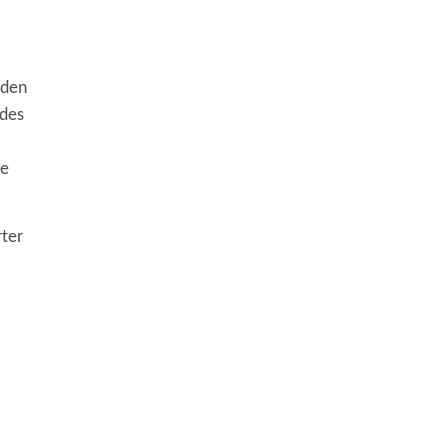
nden
 des
re
rter