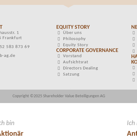
T
EQUITY STORY
N
hausstr. 1
Über uns
 Frankfurt
Philosophy
Equity Story
52 583 873 69
CORPORATE GOVERNANCE
b-ag.de
Vorstand
H
KO
Aufsichtsrat
Directors Dealing
Satzung
Copyright ©2025 Shareholder Value Beteiligungen AG
ch bin
Ich
ktionär
Ant