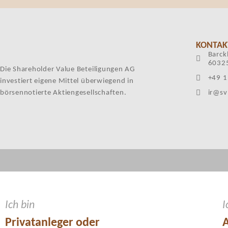
KONTAK
Barck
60325
Die Shareholder Value Beteiligungen AG
+49 1
investiert eigene Mittel überwiegend in
börsennotierte Aktiengesellschaften.
ir@sv
Ich bin
I
Privatanleger oder
A