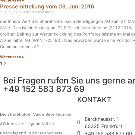
Weiterlesen »
Pressemitteilung vom 03. Juni 2016
3. Juni 2016
Keine Kommentare
der Innere Wert der Shareholder Value Beteiligungen AG zum 31. Ma
Aktie. Dies ist ein Anstieg um 22,9 % seit Jahresbeginn (31.12.2015:
größten Beitrag zur Wertentwicklung des Portfolios leistete im Mai 
Arzneimittel AG (WKN: 725180). Neu erworben wurde eine Position v
Communications AG
Weiterlesen »
1
2
Bei Fragen rufen Sie uns gerne a
+49 152 583 873 69
KONTAKT
Die Shareholder Value Beteiligungen
Barckhausstr. 1
AG investiert eigene Mittel
60325 Frankfurt
+49 152 583 873 69
überwiegend in börsennotierte